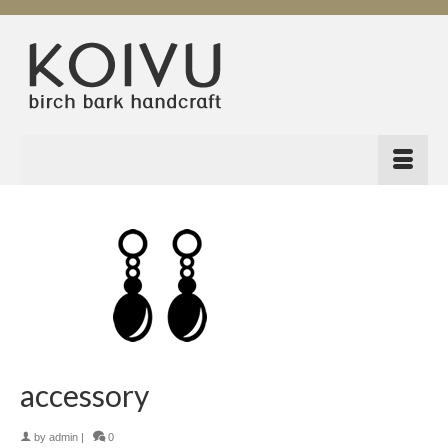
accessory
by
admin
|
0