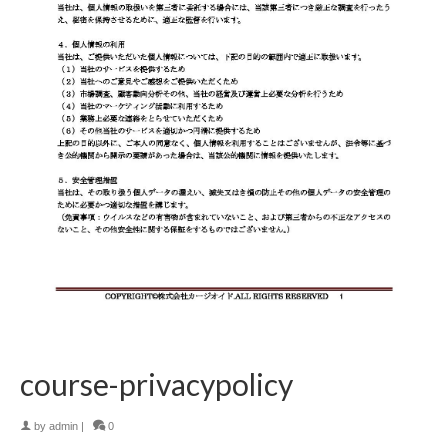
course-privacypolicy
by
admin
|
0